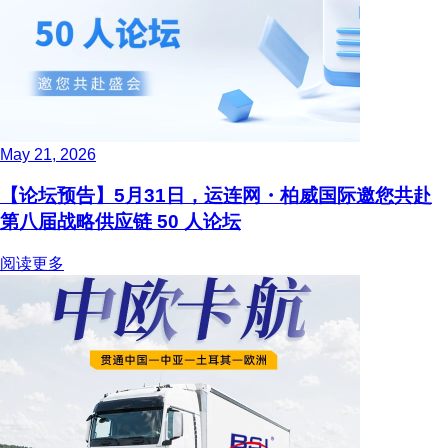
May 21, 2026
【论坛预告】5月31日，运连网・柏威国际邀您共赴
第八届战略供应链 50 人论坛
阅读更多