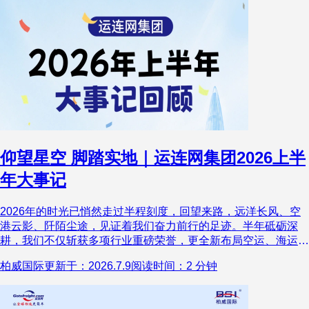
仰望星空 脚踏实地｜运连网集团2026上半
年大事记
2026年的时光已悄然走过半程刻度，回望来路，远洋长风、空
港云影、阡陌尘途，见证着我们奋力前行的足迹。半年砥砺深
耕，我们不仅斩获多项行业重磅荣誉，更全新布局空运、海运、
陆运及多式联运航线矩阵。始终秉持 “让全球物流更简单” 的使
柏威国际
更新于：2026.7.9
阅读时间：2 分钟
命，于国际物流浪潮中奋楫争先，以专业化运营与数字化技术为
核心驱动力，不断织密全球服务网络，拓展全球供应链服务版
图，在时代浪潮中奋楫向前，交出了一份有温度、有底气、有力