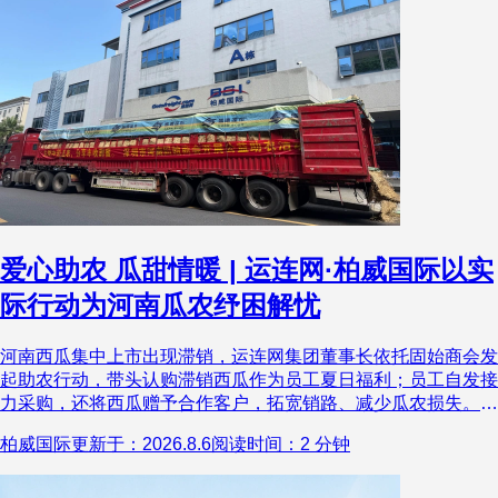
爱心助农 瓜甜情暖 | 运连网·柏威国际以实
际行动为河南瓜农纾困解忧
河南西瓜集中上市出现滞销，运连网集团董事长依托固始商会发
起助农行动，带头认购滞销西瓜作为员工夏日福利；员工自发接
力采购，还将西瓜赠予合作客户，拓宽销路、减少瓜农损失。西
瓜从河南田间直达深圳办公区，搭建起两地互助纽带。此次行动
柏威国际
更新于：2026.8.6
阅读时间：2 分钟
是企业践行社会责任、反哺乡土的体现，集团称未来会持续联动
商会开展各类公益帮扶，传递善意与企业温度。