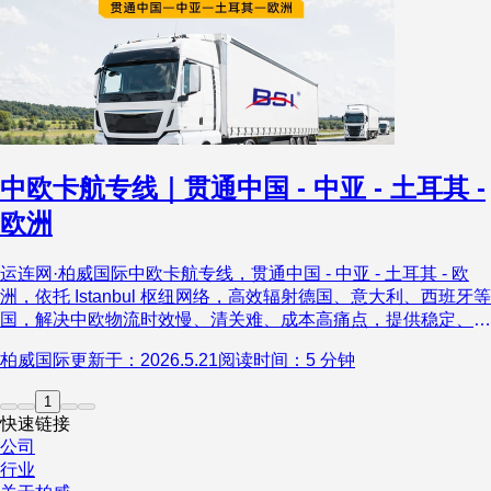
中欧卡航专线｜贯通中国 - 中亚 - 土耳其 -
欧洲
运连网·柏威国际中欧卡航专线，贯通中国 - 中亚 - 土耳其 - 欧
洲，依托 Istanbul 枢纽网络，高效辐射德国、意大利、西班牙等
国，解决中欧物流时效慢、清关难、成本高痛点，提供稳定、安
全、透明的整车运输服务。
柏威国际
更新于：2026.5.21
阅读时间：5 分钟
1
快速链接
公司
行业