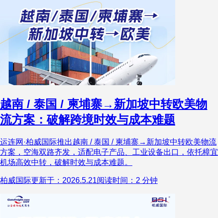
量的上半年成长答卷。
越南 / 泰国 / 柬埔寨→新加坡中转欧美物
流方案：破解跨境时效与成本难题
运连网·柏威国际推出越南 / 泰国 / 柬埔寨→新加坡中转欧美物流
方案，空海双路齐发，适配电子产品、工业设备出口，依托樟宜
机场高效中转，破解时效与成本难题。
柏威国际
更新于：2026.5.21
阅读时间：2 分钟