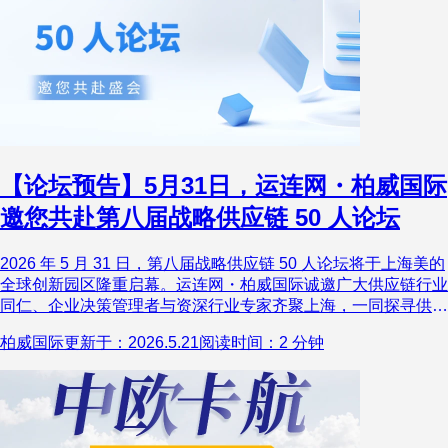
【论坛预告】5月31日，运连网・柏威国际
邀您共赴第八届战略供应链 50 人论坛
2026 年 5 月 31 日，第八届战略供应链 50 人论坛将于上海美的
全球创新园区隆重启幕。运连网・柏威国际诚邀广大供应链行业
同仁、企业决策管理者与资深行业专家齐聚上海，一同探寻供应
链出海全新机遇，解锁数智化升级可行路径，挖掘生态协同发展
柏威国际
更新于：2026.5.21
阅读时间：2 分钟
全新价值！