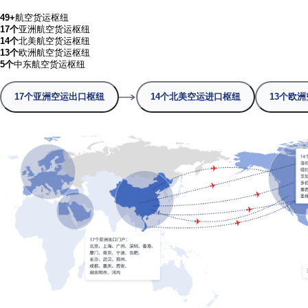
16
TH
全球空运货代货量排名
50
+
签约航司
230
+
每周航班
15
+
每周自有包机
柏威国际空运 - 探索全球热门航空枢纽门
49+
航空货运枢纽
17个
亚洲航空货运枢纽
14个
北美航空货运枢纽
13个
欧洲航空货运枢纽
5个
中东航空货运枢纽
17个亚洲空运出口枢纽
14个北美空运进口枢纽