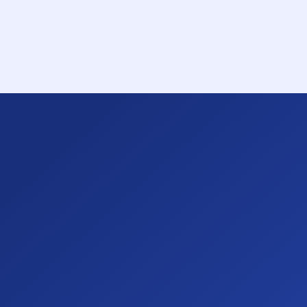
依托全球航空网络、专业空运团队与数字化供应链
柏威国际空运 - 全面空运物流服务
我们提供全方位的空运物流服务，以平衡成本和时