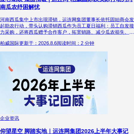
南瓜农纾困解忧
河南西瓜集中上市出现滞销，运连网集团董事长依托固始商会发
起助农行动，带头认购滞销西瓜作为员工夏日福利；员工自发接
力采购，还将西瓜赠予合作客户，拓宽销路、减少瓜农损失。西
瓜从河南田间直达深圳办公区，搭建起两地互助纽带。此次行动
柏威国际
更新于：2026.8.6
阅读时间：2 分钟
是企业践行社会责任、反哺乡土的体现，集团称未来会持续联动
商会开展各类公益帮扶，传递善意与企业温度。
企业资讯
仰望星空 脚踏实地｜运连网集团2026上半年大事记