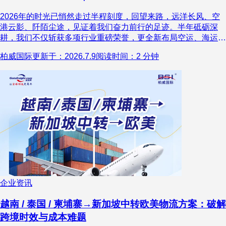
2026年的时光已悄然走过半程刻度，回望来路，远洋长风、空
港云影、阡陌尘途，见证着我们奋力前行的足迹。半年砥砺深
耕，我们不仅斩获多项行业重磅荣誉，更全新布局空运、海运、
陆运及多式联运航线矩阵。始终秉持 “让全球物流更简单” 的使
柏威国际
更新于：2026.7.9
阅读时间：2 分钟
命，于国际物流浪潮中奋楫争先，以专业化运营与数字化技术为
核心驱动力，不断织密全球服务网络，拓展全球供应链服务版
图，在时代浪潮中奋楫向前，交出了一份有温度、有底气、有力
量的上半年成长答卷。
企业资讯
越南 / 泰国 / 柬埔寨→新加坡中转欧美物流方案：破解
跨境时效与成本难题