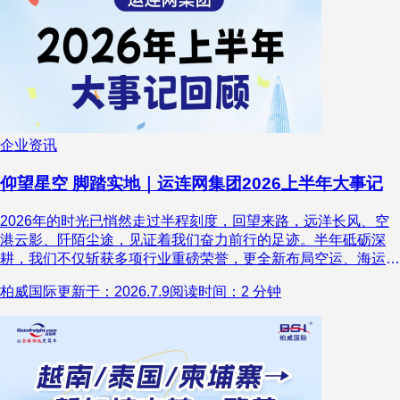
企业资讯
仰望星空 脚踏实地｜运连网集团2026上半年大事记
2026年的时光已悄然走过半程刻度，回望来路，远洋长风、空
港云影、阡陌尘途，见证着我们奋力前行的足迹。半年砥砺深
耕，我们不仅斩获多项行业重磅荣誉，更全新布局空运、海运、
陆运及多式联运航线矩阵。始终秉持 “让全球物流更简单” 的使
柏威国际
更新于：2026.7.9
阅读时间：2 分钟
命，于国际物流浪潮中奋楫争先，以专业化运营与数字化技术为
核心驱动力，不断织密全球服务网络，拓展全球供应链服务版
图，在时代浪潮中奋楫向前，交出了一份有温度、有底气、有力
量的上半年成长答卷。