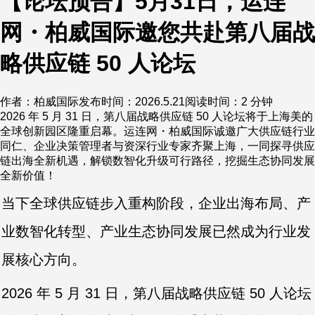
【论坛预告】5月31日，运连
网・柏威国际邀您共赴第八届战
略供应链 50 人论坛
作者：柏威国际
发布时间：2026.5.21
阅读时间：2 分钟
2026 年 5 月 31 日，第八届战略供应链 50 人论坛将于上海美的
全球创新园区隆重启幕。运连网・柏威国际诚邀广大供应链行业
同仁、企业决策管理者与资深行业专家齐聚上海，一同探寻供应
链出海全新机遇，解锁数智化升级可行路径，挖掘生态协同发展
全新价值！
当下全球供应链步入重构阶段，企业出海布局、产
业数智化转型、产业生态协同发展已然成为行业发
展核心方向。
2026 年 5 月 31 日，第八届战略供应链 50 人论坛