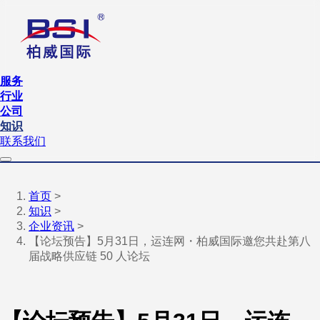
服务
行业
公司
知识
联系我们
首页
>
知识
>
企业资讯
>
【论坛预告】5月31日，运连网・柏威国际邀您共赴第八
届战略供应链 50 人论坛