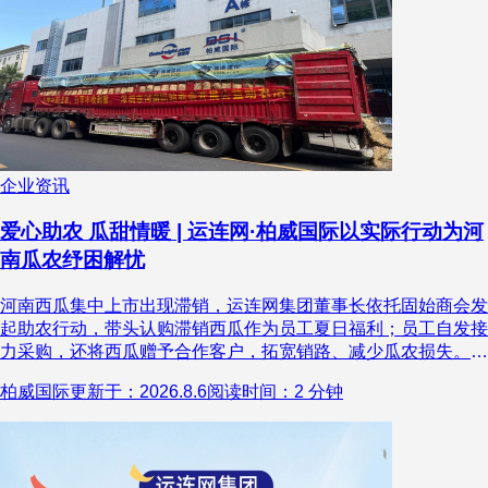
企业资讯
爱心助农 瓜甜情暖 | 运连网·柏威国际以实际行动为河
南瓜农纾困解忧
河南西瓜集中上市出现滞销，运连网集团董事长依托固始商会发
起助农行动，带头认购滞销西瓜作为员工夏日福利；员工自发接
力采购，还将西瓜赠予合作客户，拓宽销路、减少瓜农损失。西
瓜从河南田间直达深圳办公区，搭建起两地互助纽带。此次行动
柏威国际
更新于：2026.8.6
阅读时间：2 分钟
是企业践行社会责任、反哺乡土的体现，集团称未来会持续联动
商会开展各类公益帮扶，传递善意与企业温度。